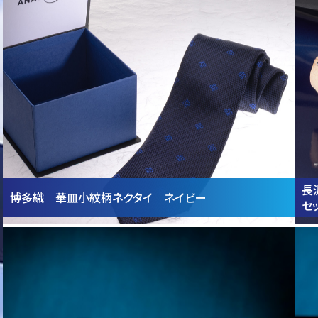
長
博多織 華皿小紋柄ネクタイ ネイビー
セ