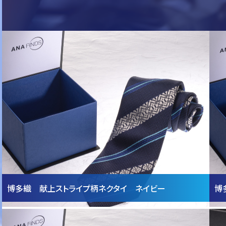
博多織 献上ストライプ柄ネクタイ ネイビー
博