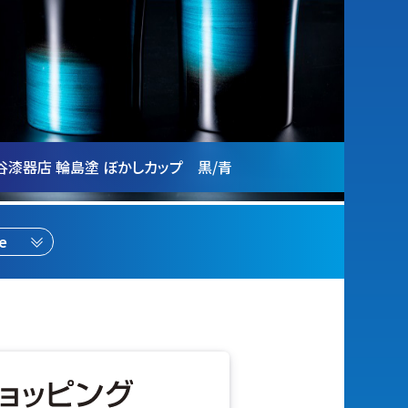
谷漆器店 輪島塗 ぼかしカップ 黒/青
e