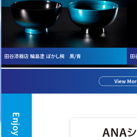
田谷漆器店 輪島塗 ぼかし椀 黒/青
田
View Mor