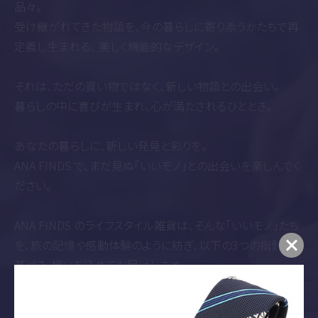
品々。
受け継がれてきた物語を、今の暮らしに寄り添うかたちで再
定義し生まれる、
美しく機能的なデザイン。
それは、ただの買い物ではなく、新しい物語との出会い。
暮らしの中に喜びが生まれ、心が満たされるひととき。
あなたの暮らしに、新しい発見と彩りを。
ANA FINDS で、まだ見ぬ「いいモノ」との出会いを楽しんでく
ださい。
ANA FINDS のライフスタイル雑貨は、そんな「いいモノ」たち
を、
旅の記憶や感動体験のように紡ぎ、
以下の3つの指針に
基づき、想いを込めてお届けします。
確かなつくり：