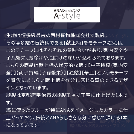
生地は博多織最古の西村織物株式会社で製織。
博多織 献上ストライプ柄ネクタイ
博多織 華皿小紋柄ネクタイ グレ
ネイビー
ー
その博多織の伝統柄である【献上柄】をモチーフに採用。
このモチーフにはそれぞれの意味合いがあり、家内安全や
子孫繁栄、魔除けや厄除けの願いが込められております。
こちらの商品は献上柄の代表的な柄で【中子持縞（家内安
全）】【両子持縞（子孫繁栄）】【独鈷】【華皿】というモチーフ
を贅沢にあしらい献上柄を存分に感じる事のできるデザ
インとなっています。
縫製は京都府宇治市の縫製工場で丁寧に仕上げた1本で
す。
縞に使ったブルーが特にANAをイメージしたカラーに仕
上がっており、伝統とANAらしさを存分に感じて頂ける1本
博多織 華皿小紋柄ネクタイ ネイ
長沢ベルト工業 葛飾シボレザー 伸
になっています。
ビー
縮ベルト＆小銭入れセット ブラウン