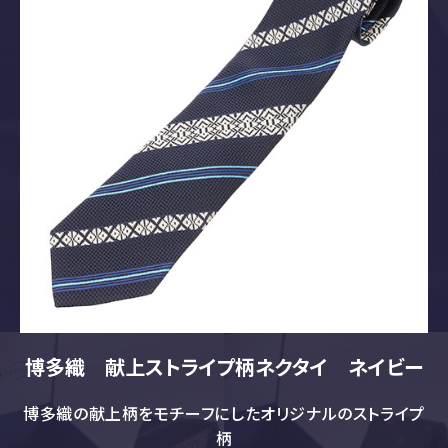
毎日使うものだからこそ、信頼できる素材と丁寧な仕
上げ。
心地よく手に取りやすく：
心を満たす美しさと、気持ちに寄り添う使いやすさを両
立。
地域を大切に：
その土地に根付く作り手の想いや文化を、日常の生活
へとつなぐ。
博多織 献上ストライプ柄ネクタイ ネイビー
博多織の献上柄をモチーフにしたオリジナルのストライプ
柄