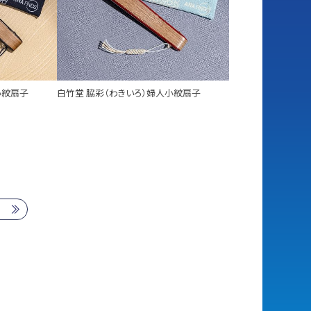
小紋扇子
白竹堂 脇彩（わきいろ）婦人小紋扇子